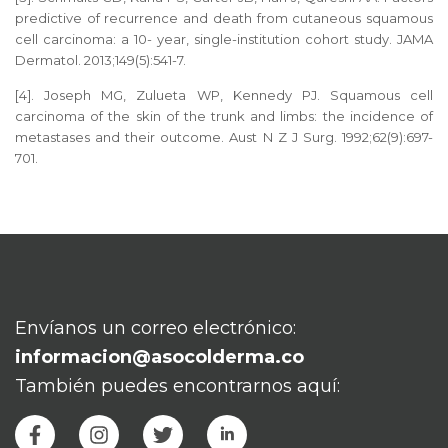
predictive of recurrence and death from cutaneous squamous
cell carcinoma: a 10- year, single-institution cohort study. JAMA
Dermatol. 2013;149(5):541-7.
[4]. Joseph MG, Zulueta WP, Kennedy PJ. Squamous cell
carcinoma of the skin of the trunk and limbs: the incidence of
metastases and their outcome. Aust N Z J Surg. 1992;62(9):697-
701.
Envíanos un correo electrónico:
informacion@asocolderma.co
También puedes encontrarnos aquí: