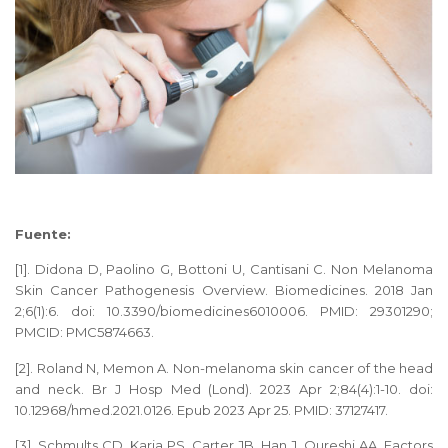
Fuente:
[1]. Didona D, Paolino G, Bottoni U, Cantisani C. Non Melanoma
Skin Cancer Pathogenesis Overview. Biomedicines. 2018 Jan
2;6(1):6. doi: 10.3390/biomedicines6010006. PMID: 29301290;
PMCID: PMC5874663.
[2]. Roland N, Memon A. Non-melanoma skin cancer of the head
and neck. Br J Hosp Med (Lond). 2023 Apr 2;84(4):1-10. doi:
10.12968/hmed.2021.0126. Epub 2023 Apr 25. PMID: 37127417.
[3]. Schmults CD, Karia PS, Carter JB, Han J, Qureshi AA. Factors